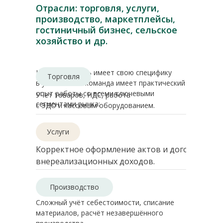
Отрасли: торговля, услуги,
производство, маркетплейсы,
гостиничный бизнес, сельское
хозяйство и др.
Каждая отрасль имеет свою специфику
Торговля
в учёте. Наша команда имеет практический
опыт работы со всеми ключевыми
Учёт товаров, НДС, работа
сегментами рынка:
с ЭДО и кассовым оборудованием.
Услуги
Корректное оформление актов и договоров, у
внереализационных доходов.
Производство
Сложный учёт себестоимости, списание
материалов, расчёт незавершённого