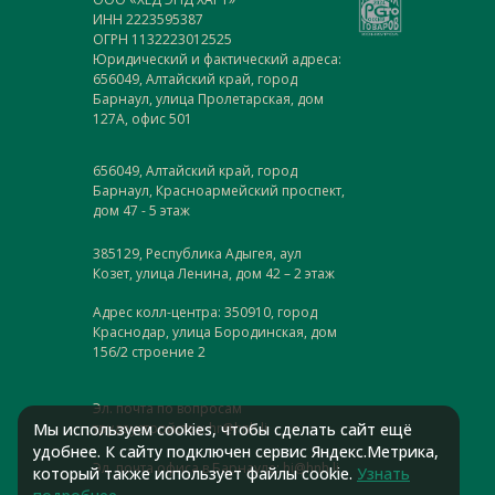
ИНН 2223595387
ОГРН 1132223012525
Юридический и фактический адреса:
656049, Алтайский край, город
Барнаул, улица Пролетарская, дом
127А, офис 501
656049, Алтайский край, город
Барнаул, Красноармейский проспект,
дом 47 - 5 этаж
385129, Республика Адыгея, аул
Козет, улица Ленина, дом 42 – 2 этаж
Адрес колл-центра: 350910, город
Краснодар, улица Бородинская, дом
156/2 строение 2
Эл. почта по вопросам
трудоустройства: hr@hnh.li
Мы используем cookies, чтобы сделать сайт ещё
удобнее. К сайту подключен сервис Яндекс.Метрика,
Эл. почта офиса в Барнауле: hi@hnh.li
который также использует файлы cookie.
Узнать